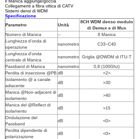
Il Manica aggiunge/goccia
Collegamenti a fibra ottica di CATV
Sistemi densi di WDM
Specificazione
8CH WDM denso modulo
Parametro
Unità
di Demux e di Mux
Numero di Manica
--
8 Manica
Lunghezza d'onda di
nanometro
C33~C40
operazione
Lunghezza d'onda
nanometro
Griglia @DWDM di ITU-T
centrale di Manica
Passband di Manica
nanometro
0,8 (100Ghz)
Perdita di inserzione @PB
dB
<2>
Isolamento @ a canale
dB
>30
adiacente
Manica @Non-adjacent di
dB
>40
isolamento
Manica del @Reflect di
dB
>15
isolamento
Ondulazione del
dB
<0>
Passband
Perdita dipendente di
dB
<0>
polarizzazione