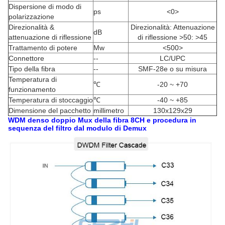
Dispersione di modo di
ps
<0>
polarizzazione
Direzionalità &
Direzionalità: Attenuazione
dB
attenuazione di riflessione
di riflessione >50: >45
Trattamento di potere
Mw
<500>
Connettore
--
LC/UPC
Tipo della fibra
--
SMF-28e o su misura
Temperatura di
℃
-20 ~ +70
funzionamento
Temperatura di stoccaggio
℃
-40 ~ +85
Dimensione del pacchetto
millimetro
130x129x29
WDM denso doppio Mux della fibra 8CH e procedura in
sequenza del filtro dal modulo di Demux