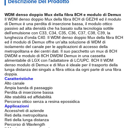
Descrizione Del Prodotto
WDM denso doppio Mux della fibra 8CH e modulo di Demux
Il WDM denso doppio Mux della fibra 8CH di GEZHI ed il modulo
di Demux è una perdita di inserzione bassa, il modulo ottico
passivo ad alta densità che ha basato sulla tecnologia sottile
dell'emulsione con C33, C34, C35, C36, C37, C38, C39, la
lunghezza d'onda C40. Il WDM denso doppio Mux della fibra 8CH
ed il modulo di Demux offre un'alta soluzione di WDM di
isolamento del canale per le applicazioni di accesso della
metropolitana e dei centri dati. Il suo pacchetto un mux di 8CH
DWDM e modulo di 8CH DWDM Demux in una cassetta
alimentabile di LGX con l'adattatore di LC/UPC. 8CH Il WDM
denso modulo di Demux e di Mux è ideale per il trasporto della
lunga distanza dei singals a fibra ottica da ogni parte di una fibra
doppia.
Caratteristiche
Alto canale
Ampia banda di passaggio
Perdita di inserzione bassa
Alte stabilità ed affidabilità
Percorso ottico senza a resina epossidica
Applicazioni
Access/reti di aziende
Reti della metropolitana
Reti della lunga distanza
Percorso di Wavlength