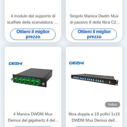
4 modulo del supporto di
Singolo Manica Dwdm Mux
scaffale della scanalatura 1U
di passivo 8 della fibra C28
100Ghz 8CH DWDM Mux
100Ghz dello Sc APC
Ottieni il miglior
Ottieni il miglior
Demux
prezzo
prezzo
Video
4 Manica DWDM Mux
fibra doppia a 19 pollici 1x16
Demux del gigahertz 4 della
DWDM Mux Demux della
banda 200 di Manica O
rete del supporto di scaffale