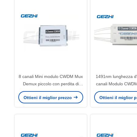
8 canali Mini modulo CWDM Mux
1491nm lunghezza d
Demux piccolo con perdita di
canali Modulo CWDM
inserimento ultra-bassa e design
con basso PDL per
Ottieni il miglior prezzo
Ottieni il miglior
compatto