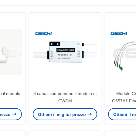
 il modulo
8 canali comprimono il modulo di
Modulo C
CWDM
G657A1 Fibe
porta 1310 
 prezzo
Ottieni il miglior prezzo
Ottieni il 
per ret