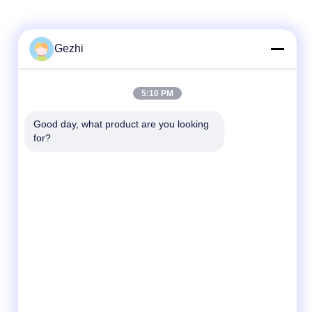
Gezhi
Contatto rapido
5:10 PM
Telefono
Good day, what product are you looking 
86-755-2377-1707
for?
E-mail
sales@gezhi.net
Indirizzo
504, un Bld., parco di industria di YiQuan,
strada No.434, via di FuCheng, Shenzhen,
Cina 518110 di FuQian