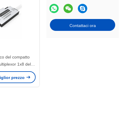
Contattaci ora
ico del compatto
tiplexor 1x8 della
ni fibra
miglior prezzo