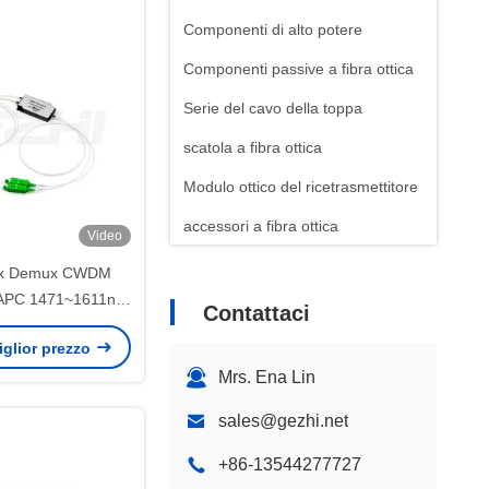
Componenti di alto potere
Componenti passive a fibra ottica
Serie del cavo della toppa
scatola a fibra ottica
Modulo ottico del ricetrasmettitore
accessori a fibra ottica
Video
ux Demux CWDM
/APC 1471~1611nm
Contattaci
dita di inserzione
miglior prezzo
er CATV FTTH
Mrs. Ena Lin
sales@gezhi.net
+86-13544277727