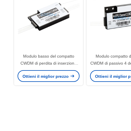
Modulo basso del compatto
Modulo compatto d
CWDM di perdita di inserzione
CWDM di passivo 4 del
mini 1590nm 1x7 CH
aggiornamen
Ottieni il miglior prezzo
Ottieni il miglior