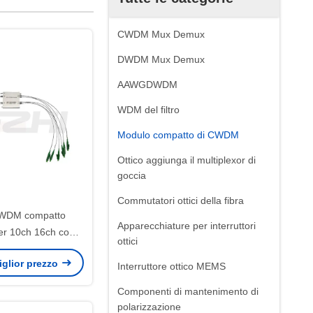
CWDM Mux Demux
DWDM Mux Demux
AAWGDWDM
WDM del filtro
Modulo compatto di CWDM
Ottico aggiunga il multiplexor di
goccia
Commutatori ottici della fibra
WDM compatto
Apparecchiature per interruttori
r 10ch 16ch con
ottici
connettore LC/APC
miglior prezzo
e PON e CATV
Interruttore ottico MEMS
Componenti di mantenimento di
polarizzazione