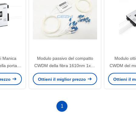
i Manica
Modulo passivo del compatto
Modulo ott
la porta di
CWDM della fibra 1610nm 1x18
CWDM del mul
to
del PC di LC singolo
mi
 prezzo
Ottieni il miglior prezzo
Ottieni il 
1