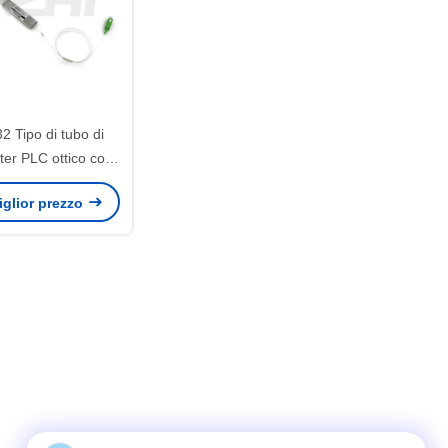
 Tipo di tubo di
tter PLC ottico con
 per applicazioni
miglior prezzo
FTTH