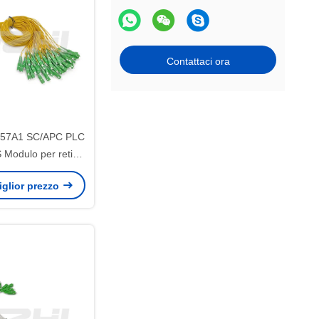
Contattaci ora
57A1 SC/APC PLC
S Modulo per reti
TH PON
miglior prezzo