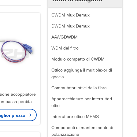
CWDM Mux Demux
DWDM Mux Demux
AAWGDWDM
WDM del filtro
Modulo compatto di CWDM
Ottico aggiunga il multiplexor di
goccia
Commutatori ottici della fibra
zione accoppiatore
Apparecchiature per interruttori
con bassa perdita di
ottici
 ampia temperatura
miglior prezzo
nzionamento
Interruttore ottico MEMS
Componenti di mantenimento di
polarizzazione