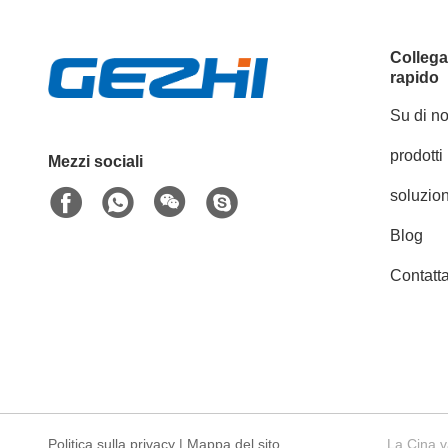
Colleg
rapido
Su di no
prodotti
Mezzi sociali
soluzion
Blog
Contatta
Politica sulla privacy
|
Mappa del sito
La Cina v