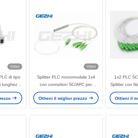
Video
Video
PLC di tipo
Splitter PLC monomodale 1x4
1x2 PLC SC/
i lunghezza
con connettori SC/APC per
Splitter con f
260 ∼ 1650
distribuzione in fibra ottica
 prezzo
Ottieni il miglior prezzo
Ottieni il 
ottica