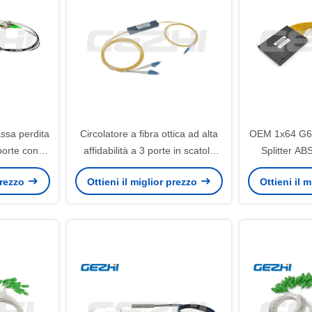
assa perdita
Circolatore a fibra ottica ad alta
OEM 1x64 G6
porte con
affidabilità a 3 porte in scatola
Splitter AB
e elevato e
ABS con connettore SC
FT
 prezzo
Ottieni il miglior prezzo
Ottieni il 
patta