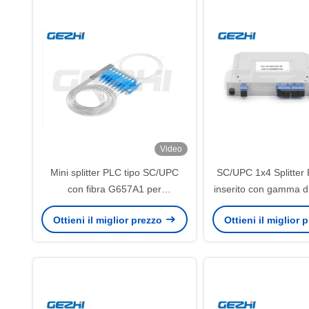
Video
Mini splitter PLC tipo SC/UPC
SC/UPC 1x4 Splitter 
con fibra G657A1 per
inserito con gamma d
distribuzione del segnale ottico a
d'onda operativa 1
Ottieni il miglior prezzo
Ottieni il miglior
bassa perdita di inserzione
per reti a fibra 