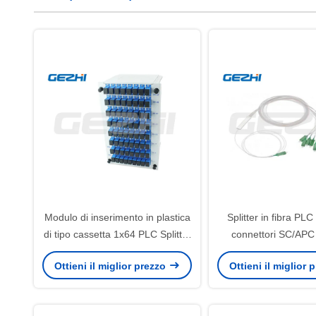
Modulo di inserimento in plastica
Splitter in fibra PL
di tipo cassetta 1x64 PLC Splitter
connettori SC/APC
per la distribuzione del segnale
perdita di inserzio
Ottieni il miglior prezzo
Ottieni il miglior
ottico
distribuzione del seg