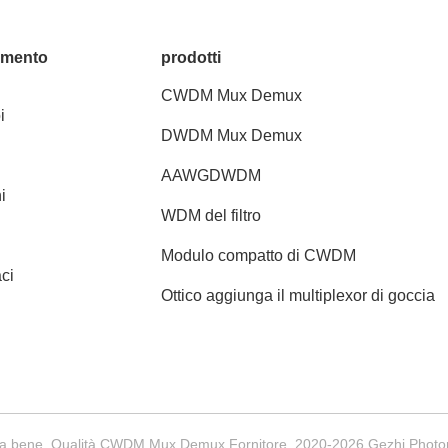
amento
prodotti
CWDM Mux Demux
i
DWDM Mux Demux
AAWGDWDM
i
WDM del filtro
Modulo compatto di CWDM
ci
Ottico aggiunga il multiplexor di goccia
a bene. Qualità CWDM Mux Demux Fornitore. 2020-2026 Gezhi Photonics (S