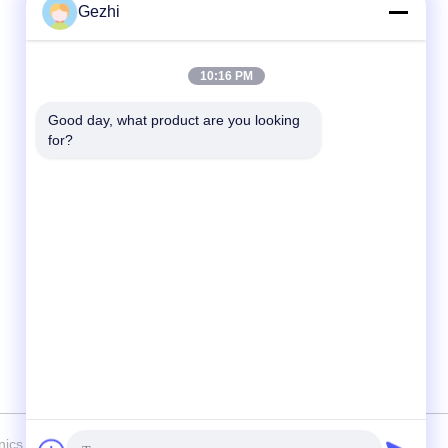
Gezhi
Contatto rapido
10:16 PM
Telefono
Good day, what product are you looking 
86-755-2377-1707
for?
E-mail
sales@gezhi.net
Indirizzo
504, un Bld., parco di industria di YiQuan,
strada No.434, via di FuCheng, Shenzhen,
Cina 518110 di FuQian
henzhen) Technology Co., Ltd. Tutti. Tutti i diritti riservati.