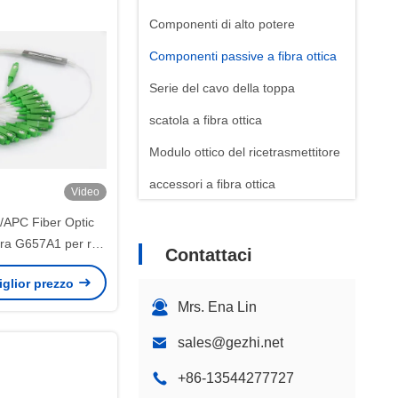
Componenti di alto potere
Componenti passive a fibra ottica
Serie del cavo della toppa
scatola a fibra ottica
Modulo ottico del ricetrasmettitore
accessori a fibra ottica
Video
APC Fiber Optic
ibra G657A1 per reti
Contattaci
FTTH
miglior prezzo
Mrs. Ena Lin
sales@gezhi.net
+86-13544277727