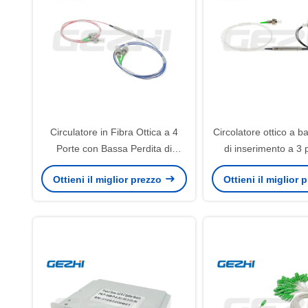
Circulatore in Fibra Ottica a 4
Circolatore ottico a b
Porte con Bassa Perdita di
di inserimento a 3 
Inserzione per Sistemi CATV con
isolamento del canal
Ottieni il miglior prezzo
Ottieni il miglior
Elevato Isolamento
confezione com