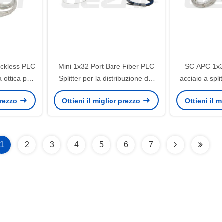
ockless PLC
Mini 1x32 Port Bare Fiber PLC
SC APC 1x32
ra ottica per
Splitter per la distribuzione del
acciaio a spli
segnale ottico
fibra G657A1
 prezzo
Ottieni il miglior prezzo
Ottieni il 
1
2
3
4
5
6
7