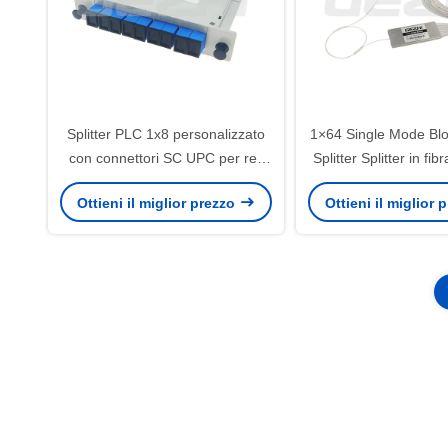
Splitter PLC 1x8 personalizzato
1×64 Single Mode Bl
con connettori SC UPC per reti
Splitter Splitter in fib
GEPON
reti FTTX
Ottieni il miglior prezzo
Ottieni il miglior