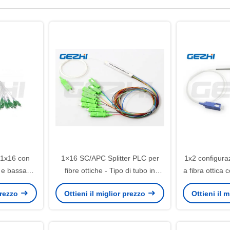
C 1x16 con
1×16 SC/APC Splitter PLC per
1x2 configura
 e bassa
fibre ottiche - Tipo di tubo in
a fibra ottica 
ne per la
acciaio ad alta affidabilità per
inserimento e
 prezzo
Ottieni il miglior prezzo
Ottieni il 
nale ottico
sistemi FTTx
di fu