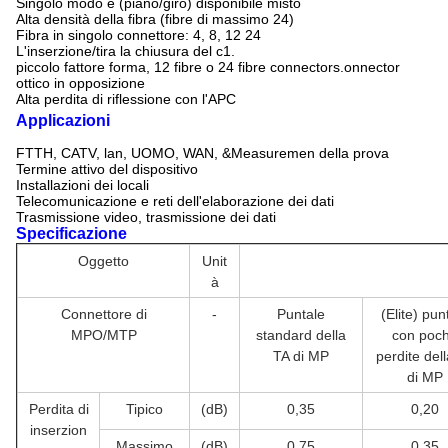
Singolo modo e (piano/giro) disponibile misto
Alta densità della fibra (fibre di massimo 24)
Fibra in singolo connettore: 4, 8, 12 24
L'inserzione/tira la chiusura del c1.
piccolo fattore forma, 12 fibre o 24 fibre connectors.onnector
ottico in opposizione
Alta perdita di riflessione con l'APC
Applicazioni
FTTH, CATV, lan, UOMO, WAN, &Measuremen della prova
Termine attivo del dispositivo
Installazioni dei locali
Telecomunicazione e reti dell'elaborazione dei dati
Trasmissione video, trasmissione dei dati
Specificazione
Oggetto
Unit
à
Connettore di
-
Puntale
(Elite) pun
MPO/MTP
standard della
con poc
TA di MP
perdite del
di MP
Perdita di
Tipico
(dB)
0,35
0,20
inserzion
Massimo
(dB)
0,75
0,35