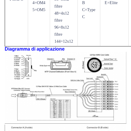
4=OM4
B
E=Elite
fibre
5=OM5
C=Type
48=4x12
C
fibre
96=8x12
fibre
144=12x12
Diagramma di applicazione