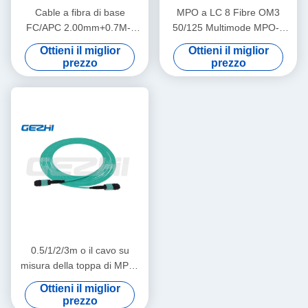
Cable a fibra di base
MPO a LC 8 Fibre OM3
FC/APC 2.00mm+0.7M--
50/125 Multimode MPO-8
SC/APC 2.00mm+0.7M
LC Fibra ottica Patch Cord
Ottieni il miglior
Ottieni il miglior
Breakout Cable
prezzo
prezzo
0.5/1/2/3m o il cavo su
misura della toppa di MPO,
MPO rattoppano i
Ottieni il miglior
collegamenti ad alta densità
prezzo