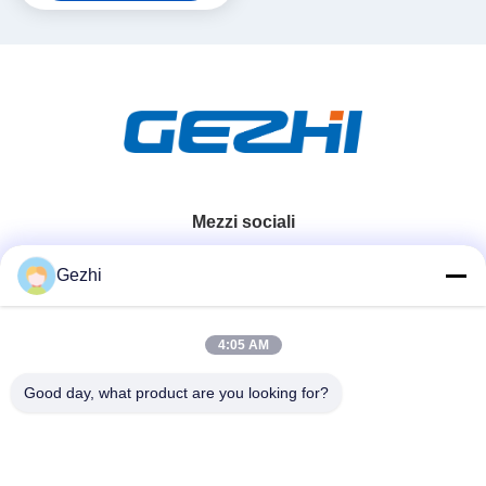
del cavo OM3
Mezzi sociali
Gezhi
Contatto rapido
4:05 AM
Telefono
86-755-2377-1707
Good day, what product are you looking for?
E-mail
sales@gezhi.net