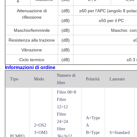
e
Attenuazione di
(dB)
≥60 per l'APC (angolo 8 pola
riflessione
(dB)
≥50 per il PC
Maschio/femminile
(dB)
Maschio: con 
Resistenza alla trazione
(dB)
≤
Vibrazione
(dB)
Ciclo termico
(dB)
≤0.3 
Informazioni di ordine
Numero di
Tipo
Modo
Polarità
Laureato
fibre
Fibre 08=8
Fibre
12=12
Fibre
A=Type
24=24
2=OS2
A
fibre
3=OM3
B=Type
S=Standard
PCMPO
36=3x12