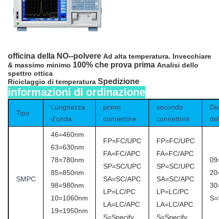
officina della NO--polvere
Ad alta temperatura. Invecchiare
100% che prova prima
& massimo minimo
Analisi dello
spettro ottica
Spedizione
Riciclaggio di temperatura
informazioni di ordinazione
Lunghezza
primo
secondo
Di
Tipo
d'onda
connettore
connettore
de
46=460nm
FP=FC/UPC
FP=FC/UPC
63=630nm
FA=FC/APC
FA=FC/APC
78=780nm
09
SP=SC/UPC
SP=SC/UPC
85=850nm
20
SMPC
SA=SC/APC
SA=SC/APC
98=980nm
30
LP=LC/PC
LP=LC/PC
10=1060nm
S=
LA=LC/APC
LA=LC/APC
19=1950nm
S=Specify
S=Specify