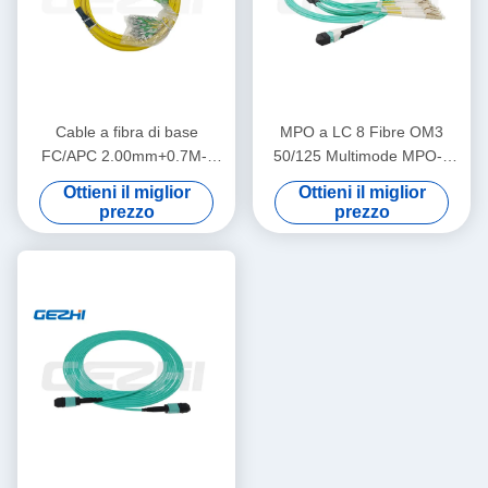
Cable a fibra di base
MPO a LC 8 Fibre OM3
FC/APC 2.00mm+0.7M--
50/125 Multimode MPO-8
SC/APC 2.00mm+0.7M
LC Fibra ottica Patch Cord
Ottieni il miglior
Ottieni il miglior
Breakout Cable
prezzo
prezzo