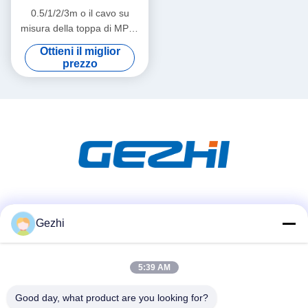
0.5/1/2/3m o il cavo su
misura della toppa di MPO,
MPO rattoppano i
Ottieni il miglior
collegamenti ad alta densità
prezzo
del cavo OM3
Mezzi sociali
Gezhi
5:39 AM
Contatto rapido
Telefono
Good day, what product are you looking for?