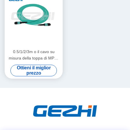
0.5/1/2/3m o il cavo su
misura della toppa di MPO,
MPO rattoppano i
Ottieni il miglior
collegamenti ad alta densità
prezzo
del cavo OM3