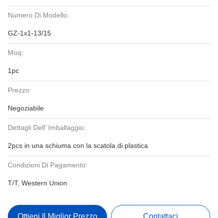
Numero Di Modello:
GZ-1x1-13/15
Moq:
1pc
Prezzo:
Negoziabile
Dettagli Dell' Imballaggio:
2pcs in una schiuma con la scatola di plastica
Condizioni Di Pagamento:
T/T, Western Union
Ottieni Il Miglior Prezzo
Contattaci