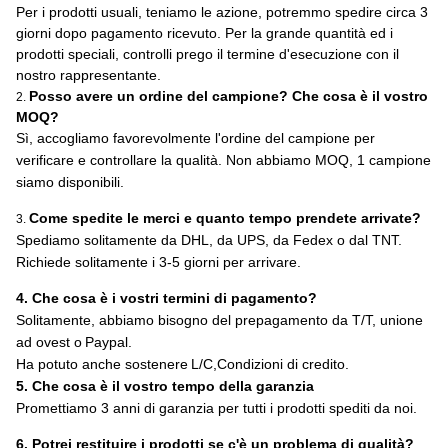
Per i prodotti usuali, teniamo le azione, potremmo spedire
circa
3
giorni dopo
pagamento ricevuto
. Per la grande quantità ed i
prodotti speciali, controlli prego il termine d'esecuzione con il
nostro rappresentante.
Posso avere un ordine del campione? Che cosa è il vostro
2.
MOQ?
Sì, accogliamo favorevolmente l'ordine del campione per
verificare e controllare la qualità. Non abbiamo MOQ, 1 campione
siamo disponibili.
Come spedite le merci e quanto tempo prendete arrivate?
3.
Spediamo solitamente da DHL, da UPS, da Fedex o dal TNT.
Richiede solitamente i 3-5 giorni per arrivare.
4
. Che cosa è i vostri termini di pagamento?
Solitamente, abbiamo bisogno del prepagamento da T/T, unione
ad ovest o
Paypal
.
Ha potuto anche sostenere
L/C,
Condizioni di credito
.
5
. Che cosa è il vostro tempo della garanzia
Promettiamo 3 anni di garanzia per tutti i prodotti spediti da noi.
6
. Potrei restituire i prodotti se c'è un problema di qualità?