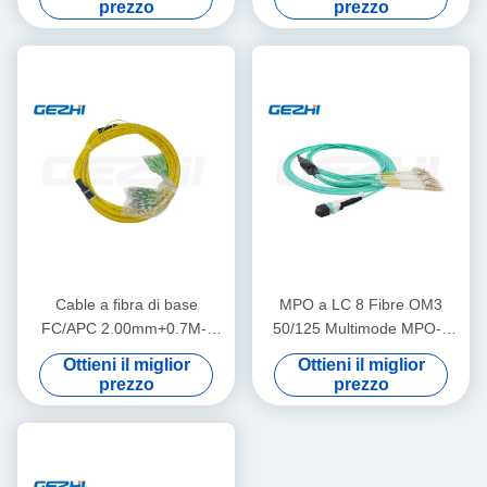
prezzo
prezzo
dei dati
Cable a fibra di base
MPO a LC 8 Fibre OM3
FC/APC 2.00mm+0.7M--
50/125 Multimode MPO-8
SC/APC 2.00mm+0.7M
LC Fibra ottica Patch Cord
Ottieni il miglior
Ottieni il miglior
Breakout Cable
prezzo
prezzo