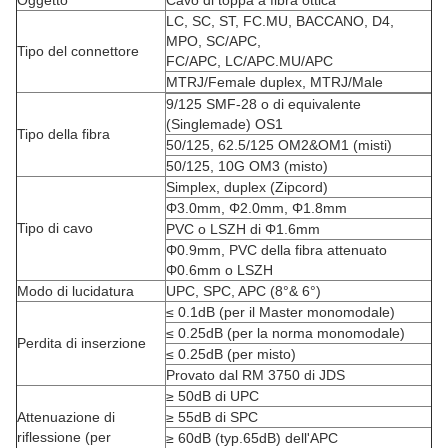
Oggetto
Cavo di toppa a fibra ottica
LC, SC, ST, FC.MU, BACCANO, D4,
MPO, SC/APC,
Tipo del connettore
FC/APC, LC/APC.MU/APC
MTRJ/Female duplex, MTRJ/Male
9/125 SMF-28 o di equivalente
(Singlemade) OS1
Tipo della fibra
50/125, 62.5/125 OM2&OM1 (misti)
50/125, 10G OM3 (misto)
Simplex, duplex (Zipcord)
Φ3.0mm, Φ2.0mm, Φ1.8mm
Tipo di cavo
PVC o LSZH di Φ1.6mm
Φ0.9mm, PVC della fibra attenuato
Φ0.6mm o LSZH
Modo di lucidatura
UPC, SPC, APC (8°& 6°)
≤ 0.1dB (per il Master monomodale)
≤ 0.25dB (per la norma monomodale)
Perdita di inserzione
≤ 0.25dB (per misto)
Provato dal RM 3750 di JDS
≥ 50dB di UPC
Attenuazione di
≥ 55dB di SPC
riflessione (per
≥ 60dB (typ.65dB) dell'APC