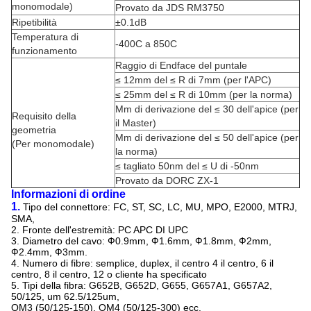
monomodale)
Provato da JDS RM3750
Ripetibilità
±0.1dB
Temperatura di
-400C a 850C
funzionamento
Raggio di Endface del puntale
≤ 12mm del ≤ R di 7mm (per l'APC)
≤ 25mm del ≤ R di 10mm (per la norma)
Μm di derivazione del ≤ 30 dell'apice (per
Requisito della
il Master)
geometria
Μm di derivazione del ≤ 50 dell'apice (per
(Per monomodale)
la norma)
≤ tagliato 50nm del ≤ U di -50nm
Provato da DORC ZX-1
Informazioni di ordine
1.
Tipo del connettore: FC, ST, SC, LC, MU, MPO, E2000, MTRJ,
SMA,
2. Fronte dell'estremità: PC APC DI UPC
3. Diametro del cavo: Ф0.9mm, Ф1.6mm, Ф1.8mm, Ф2mm,
Ф2.4mm, Ф3mm.
4. Numero di fibre: semplice, duplex, il centro 4 il centro, 6 il
centro, 8 il centro, 12 o cliente ha specificato
5. Tipi della fibra: G652B, G652D, G655, G657A1, G657A2,
50/125, um 62.5/125um,
OM3 (50/125-150), OM4 (50/125-300) ecc.