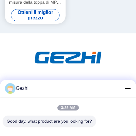
misura della toppa di MPO,
MPO rattoppano i
Ottieni il miglior
collegamenti ad alta densità
prezzo
del cavo OM3
Mezzi sociali
Gezhi
3:25 AM
Contatto rapido
Telefono
Good day, what product are you looking for?
86-755-2377-1707