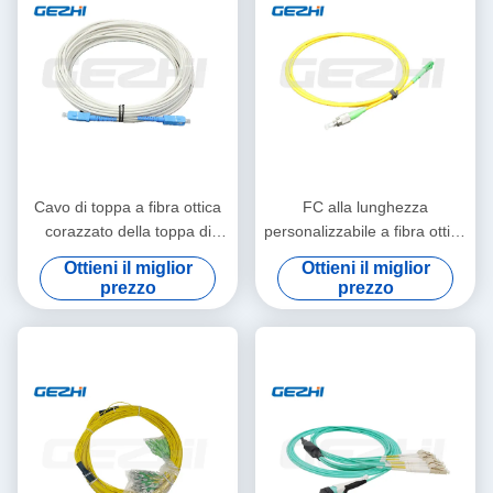
Cavo di toppa a fibra ottica
FC alla lunghezza
corazzato della toppa di
personalizzabile a fibra ottica
singolo modo di serie mista
semplice del cavo di toppa di
Ottieni il miglior
Ottieni il miglior
del cavo
LC MP per la trasmissione
prezzo
prezzo
dei dati