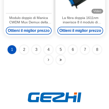
Video
Modulo doppio di Manica
La fibra doppia 1611nm
CWDM Mux Demux della
inserisce 8 il modulo di
fibra 1610nm 18
Manica CWDM
Ottieni il miglior prezzo
Ottieni il miglior prezzo
1
2
3
4
5
6
7
8