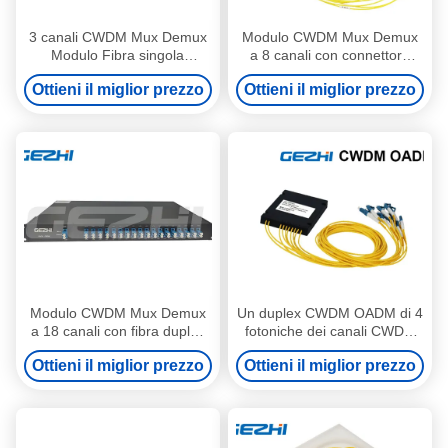
3 canali CWDM Mux Demux
Modulo CWDM Mux Demux
Modulo Fibra singola
a 8 canali con connettore
1470nm 1490nm 1510nm
LC/UPC per applicazioni di
Ottieni il miglior prezzo
Ottieni il miglior prezzo
1530nm per sistemi WDM
data center
Modulo CWDM Mux Demux
Un duplex CWDM OADM di 4
a 18 canali con fibra duplex
fotoniche dei canali CWDM
in telaio rackmount da 19" 1U
Mux Demux per traffico di
Ottieni il miglior prezzo
Ottieni il miglior prezzo
ovest ed orientale