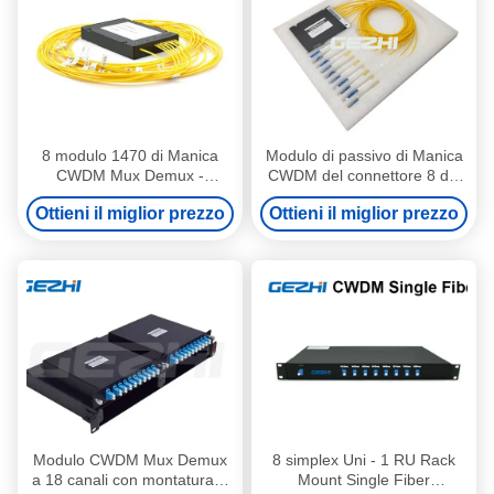
8 modulo 1470 di Manica
Modulo di passivo di Manica
CWDM Mux Demux -
CWDM del connettore 8 del
1610nm LC per il sistema
PC di LC della porta di
Ottieni il miglior prezzo
Ottieni il miglior prezzo
della rete
aggiornamento
Modulo CWDM Mux Demux
8 simplex Uni - 1 RU Rack
a 18 canali con montatura a
Mount Single Fiber