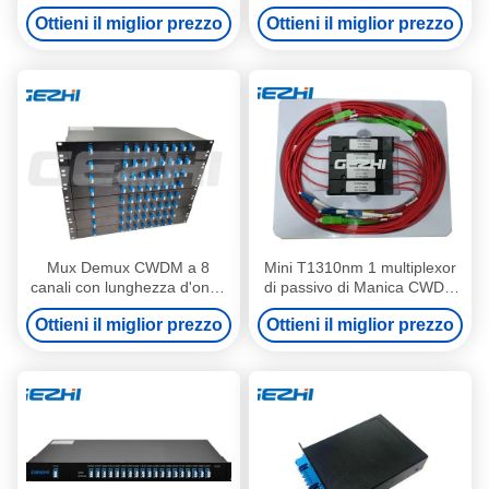
rack 1U e bassa perdita di
direzionale dei canali CWDM
Ottieni il miglior prezzo
Ottieni il miglior prezzo
inserimento per reti WDM
Mux Demux
Mux Demux CWDM a 8
Mini T1310nm 1 multiplexor
canali con lunghezza d'onda
di passivo di Manica CWDM
1270~1610 nm e design
della singola fibra
Ottieni il miglior prezzo
Ottieni il miglior prezzo
montato su rack 1U per reti
di accesso