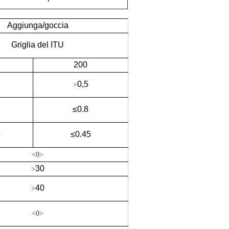
Aggiunga/goccia
Griglia del ITU
200
0,5
>
≤0.8
5
≤0.45
<0>
30
>
40
>
<0>