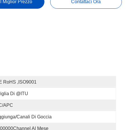
Il Miglior Prezzo
Contattaci Ora
E RoHS ,ISO9001
iglia Di @ITU
C/APC
giunga/canali Di Goccia
00000Channel Al Mese