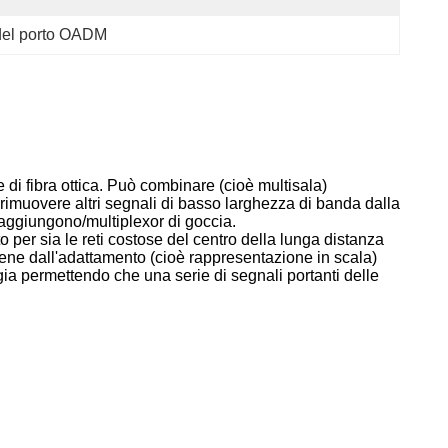
 del porto OADM
i fibra ottica. Può combinare (cioè multisala)
rimuovere altri segnali di basso larghezza di banda dalla
co aggiungono/multiplexor di goccia.
r sia le reti costose del centro della lunga distanza
 viene dall'adattamento (cioè rappresentazione in scala)
gia permettendo che una serie di segnali portanti delle