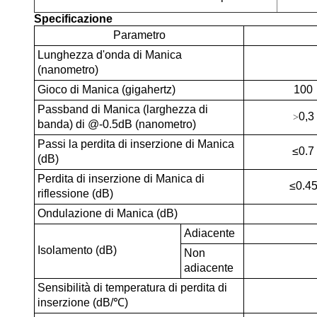
Specificazione
Parametro
Lunghezza d'onda di Manica
(nanometro)
Gioco di Manica (gigahertz)
100
Passband di Manica (larghezza di
0,3
>
banda) di @-0.5dB (nanometro)
Passi la perdita di inserzione di Manica
≤0.7
(dB)
Perdita di inserzione di Manica di
≤0.4
riflessione (dB)
Ondulazione di Manica (dB)
Adiacente
Isolamento (dB)
Non
adiacente
Sensibilità di temperatura di perdita di
inserzione (dB/℃)