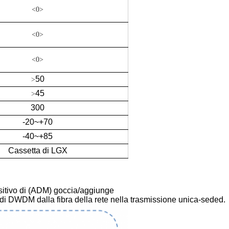
<0>
<0>
<0>
50
>
45
>
300
-20~+70
-40~+85
Cassetta di LGX
itivo di (ADM) goccia/aggiunge
i DWDM dalla fibra della rete nella trasmissione unica-seded.