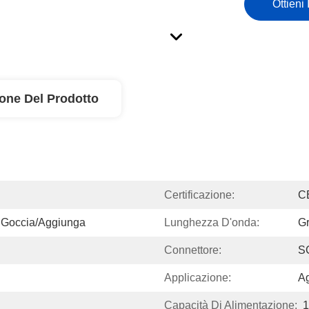
Ottieni 
ione Del Prodotto
Certificazione:
C
o Goccia/aggiunga
Lunghezza D'onda:
Gr
Connettore:
S
Applicazione:
Ag
Capacità Di Alimentazione:
1