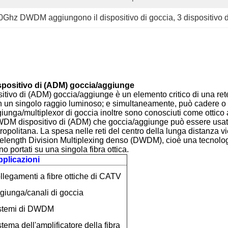
0Ghz DWDM aggiungono il dispositivo di goccia
, 
3 dispositivo
positivo di (ADM) goccia/aggiunge
vo di (ADM) goccia/aggiunge è un elemento critico di una rete d
in un singolo raggio luminoso; e simultaneamente, può cadere o 
. Aggiunga/multiplexor di goccia inoltre sono conosciuti come otti
M dispositivo di (ADM) che goccia/aggiunge può essere usato pe
metropolitana. La spesa nelle reti del centro della lunga distanza
Wavelength Division Multiplexing denso (DWDM), cioè una tecnolo
no portati su una singola fibra ottica.
plicazioni
llegamenti a fibre ottiche di CATV
giunga/canali di goccia
stemi di DWDM
stema dell'amplificatore della fibra