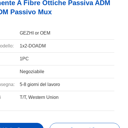
nte A Fibre Ottiche Passiva ADM
DM Passivo Mux
GEZHI or OEM
odello:
1x2-DOADM
1PC
Negoziabile
nsegna:
5-8 giorni del lavoro
i
T/T, Western Union