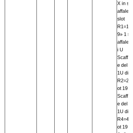
X in sc
affale 4
slot
R1=1
9» 1 sc
affale d
i U
Scaffal
e del ″
1U di
R2=2sl
ot 19
Scaffal
e del ″
1U di
R4=4sl
ot 19