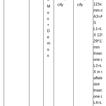
=
115x18
cify
cify
M
mm di
u
A3=AB
x
S
+
L1=LG
D
X 129*
e
29*130
m
mm
u
Inserzi
x
one di
L2=LG
X in sc
affale 2
slot
Inserzi
one di
L4=LG