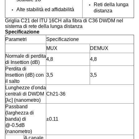
Reti della lunga
Alte stabilità ed affidabilità
distanza
Griglia C21 del ITU 16CH alla fibra di C36 DWDM nel
sistema di rete della lunga distanza
Specificazione
Parametri
Specificazione
MUX
DEMUX
Normale di perdita
4,8
4,8
di Insettion (dB)
Perdita di
Insettion (dB) con
3,5
3,5
il salto
Lunghezze d'onda
centrali di DWDM
Ch21-36
[λc] (nanometro)
Passband
(larghezza di
banda) di
±0.11
@-0.5dB
(nanometro)
A canale