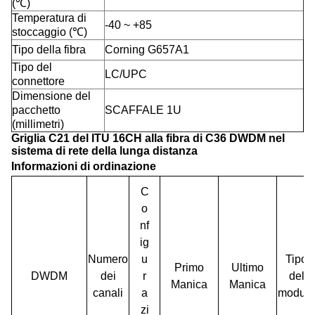
(℃)
Temperatura di
-40 ~ +85
stoccaggio (℃)
Tipo della fibra
Corning G657A1
Tipo del
LC/UPC
connettore
Dimensione del
pacchetto
SCAFFALE 1U
(millimetri)
Griglia C21 del ITU 16CH alla fibra di C36 DWDM nel
sistema di rete della lunga distanza
Informazioni di ordinazione
C
o
nf
ig
Numero
u
Tipo
Primo
Ultimo
DWDM
dei
r
del
Manica
Manica
canali
a
modulo
zi