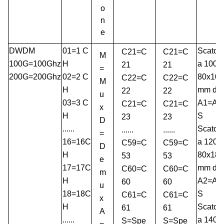
o
n
e
DWDM
01=1 C
Scatol
C21=C
C21=C
M
100G=100Ghz
H
a 100x
21
21
=
200G=200Ghz
02=2 C
80x10
C22=C
C22=C
M
H
mm di
22
22
u
03=3 C
A1=AB
C21=C
C21=C
x
H
S
23
23
D
......
Scatol
......
......
=
16=16C
a 120x
C59=C
C59=C
D
H
80x18
53
53
e
17=17C
mm di
C60=C
C60=C
m
H
A2=AB
60
60
u
18=18C
S
C61=C
C61=C
x
H
Scatol
61
61
A
......
a 140x
S=Spe
S=Spe