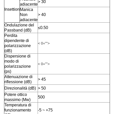
> 30
adiacente
Insettion
Manica
Non
> 40
adiacente
Ondulazione del
≤0.50
Passband (dB)
Perdita
dipendente di
< 0="">
polarizzazione
(dB)
Dispersione di
modo di
< 0="">
polarizzazione
(ps)
Attenuazione di
> 45
riflessione (dB)
Direzionalità (dB)
> 50
Potere ottico
500
massimo (Mw)
Temperatura di
funzionamento
-5 ~ +75