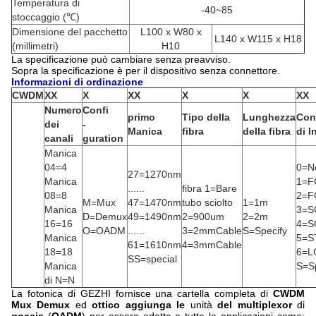
Temperatura di
-40~85
stoccaggio (℃)
Dimensione del pacchetto
L100 x W80 x
L140 x W115 x H18
(millimetri)
H10
La specificazione può cambiare senza preavviso.
Sopra la specificazione è per il dispositivo senza connettore.
Informazioni di ordinazione
CWDM
XX
X
XX
X
X
XX
Numero
Confi
primo
Tipo della
Lunghezza
Con
dei
-
Manica
fibra
della fibra
di I
canali
guration
Manica
04=4
0=N
27=1270nm
Manica
1=F
......
fibra 1=Bare
08=8
2=F
M=Mux
47=1470nm
tubo sciolto
1=1m
Manica
3=S
D=Demux
49=1490nm
2=900um
2=2m
16=16
4=S
O=OADM
......
3=2mmCable
S=Specify
Manica
5=S
61=1610nm
4=3mmCable
18=18
6=L
SS=special
Manica
S=Sp
di N=N
La fotonica di GEZHI fornisce una cartella completa di
CWDM
Mux Demux
ed
ottico aggiunga le
unità
del multiplexor
di