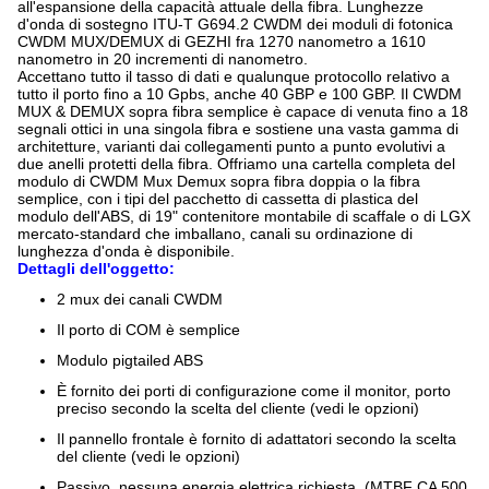
all'espansione della capacità attuale della fibra. Lunghezze
d'onda di sostegno ITU-T G694.2 CWDM dei moduli di fotonica
CWDM MUX/DEMUX di GEZHI fra 1270 nanometro a 1610
nanometro in 20 incrementi di nanometro.
Accettano tutto il tasso di dati e qualunque protocollo relativo a
tutto il porto fino a 10 Gpbs, anche 40 GBP e 100 GBP. Il CWDM
MUX & DEMUX sopra fibra semplice è capace di venuta fino a 18
segnali ottici in una singola fibra e sostiene una vasta gamma di
architetture, varianti dai collegamenti punto a punto evolutivi a
due anelli protetti della fibra. Offriamo una cartella completa del
modulo di CWDM Mux Demux
sopra fibra doppia o la fibra
semplice, con i tipi del pacchetto di cassetta di plastica del
modulo dell'ABS, di 19" contenitore montabile di scaffale o di LGX
mercato-standard che imballano, canali su ordinazione di
lunghezza d'onda è disponibile.
Dettagli dell'oggetto:
2 mux dei canali CWDM
Il porto di COM è semplice
Modulo pigtailed ABS
È fornito dei porti di configurazione come il monitor, porto
preciso secondo la scelta del cliente (vedi le opzioni)
Il pannello frontale è fornito di adattatori secondo la scelta
del cliente (vedi le opzioni)
Passivo, nessuna energia elettrica richiesta. (MTBF CA 500