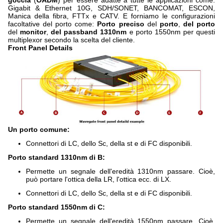
goccia
(
OADM
) per essere adatte a tutte le applicazioni come:
Gigabit & Ethernet 10G, SDH/SONET, BANCOMAT, ESCON,
Manica della fibra, FTTx e CATV. E forniamo le configurazioni
facoltative del porto come:
Porto preciso
del
porto
,
del porto
del
monitor
,
del passband 1310nm
e porto 1550nm per questi
multiplexor secondo la scelta del cliente.
Front Panel Details
Un porto comune:
Connettori di LC, dello Sc, della st e di FC disponibili.
Porto standard 1310nm di B:
Permette un segnale dell'eredità 1310nm passare. Cioè,
può portare l'ottica della LR, l'ottica ecc. di LX.
Connettori di LC, dello Sc, della st e di FC disponibili.
Porto standard 1550nm di C:
Permette un segnale dell'eredità 1550nm passare. Cioè,