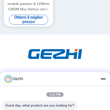
modulo passivo di 1290nm
CWDM Mux Demux con la
porta di aggiornamento
Ottieni il miglior
prezzo
Mezzi sociali
Gezhi
3:12 PM
Contatto rapido
Telefono
Good day, what product are you looking for?