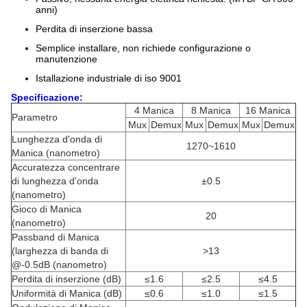
anni)
Perdita di inserzione bassa
Semplice installare, non richiede configurazione o
manutenzione
Istallazione industriale di iso 9001
Specificazione:
4 Manica
8 Manica
16 Manica
Parametro
Mux
Demux
Mux
Demux
Mux
Demux
Lunghezza d'onda di
1270~1610
Manica (nanometro)
Accuratezza concentrare
di lunghezza d'onda
±0.5
(nanometro)
Gioco di Manica
20
(nanometro)
Passband di Manica
(larghezza di banda di
>13
@-0.5dB (nanometro)
Perdita di inserzione (dB)
≤1.6
≤2.5
≤4.5
Uniformità di Manica (dB)
≤0.6
≤1.0
≤1.5