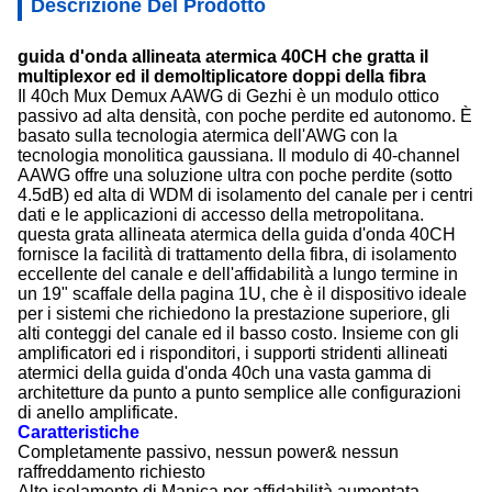
Descrizione Del Prodotto
guida d'onda allineata atermica 40CH che gratta il
multiplexor ed il demoltiplicatore doppi della fibra
Il 40ch Mux Demux AAWG di
Gezhi
è un modulo ottico
passivo ad alta densità, con poche perdite ed autonomo. È
basato sulla tecnologia atermica dell'AWG con
la
tecnologia monolitica gaussiana
.
Il modulo di 40-channel
AAWG offre una soluzione ultra con poche perdite (sotto
4.5dB) ed alta di WDM di isolamento del canale per i centri
dati e le applicazioni di accesso della metropolitana.
questa grata allineata atermica della guida d'onda 40CH
fornisce la facilità di trattamento della fibra, di isolamento
eccellente del canale e dell'affidabilità a lungo termine in
un 19" scaffale della pagina 1U, che è il dispositivo ideale
per i sistemi che richiedono la prestazione superiore, gli
alti conteggi del canale ed il basso costo.
Insieme con gli
amplificatori ed i risponditori, i supporti stridenti allineati
atermici della guida d'onda 40ch una vasta gamma di
architetture da punto a punto semplice alle configurazioni
di anello amplificate.
Caratteristiche
Completamente passivo, nessun power& nessun
raffreddamento richiesto
Alto isolamento di Manica per affidabilità aumentata