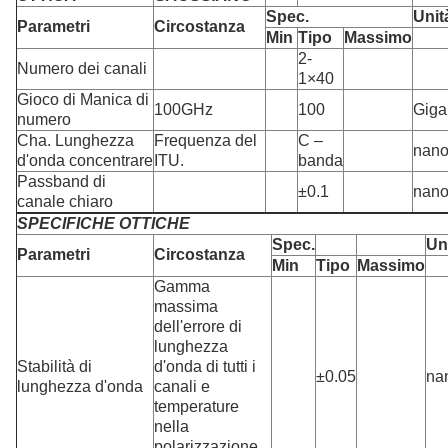
Spec.
Unit
Parametri
Circostanza
Min
Tipo
Massimo
2-
Numero dei canali
1×40
Gioco di Manica di
100GHz
100
Giga
numero
Cha. Lunghezza
Frequenza del
C –
nano
d'onda concentrare
ITU.
banda
Passband di
±0.1
nano
canale chiaro
SPECIFICHE OTTICHE
Spec.
Un
Parametri
Circostanza
Min
Tipo
Massimo
Gamma
massima
dell'errore di
lunghezza
Stabilità di
d'onda di tutti i
±0.05
na
lunghezza d'onda
canali e
temperature
nella
polarizzazione