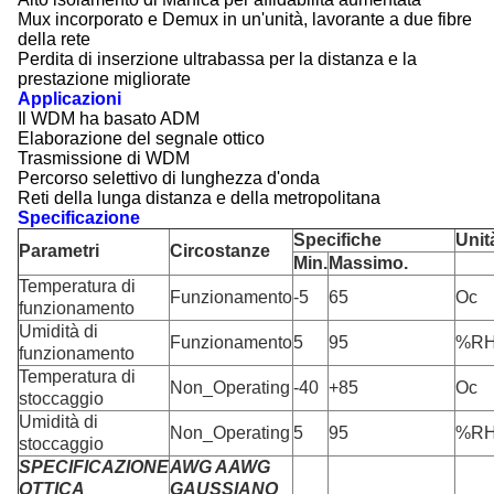
Mux incorporato e Demux in un'unità, lavorante a due fibre
della rete
Perdita di inserzione ultrabassa per la distanza e la
prestazione migliorate
Applicazioni
Il WDM ha basato ADM
Elaborazione del segnale ottico
Trasmissione di WDM
Percorso selettivo di lunghezza d'onda
Reti della lunga distanza e della metropolitana
Specificazione
Specifiche
Unit
Parametri
Circostanze
Min.
Massimo.
Temperatura di
Funzionamento
-5
65
Oc
funzionamento
Umidità di
Funzionamento
5
95
%R
funzionamento
Temperatura di
Non_Operating
-40
+85
Oc
stoccaggio
Umidità di
Non_Operating
5
95
%R
stoccaggio
SPECIFICAZIONE
AWG AAWG
OTTICA
GAUSSIANO