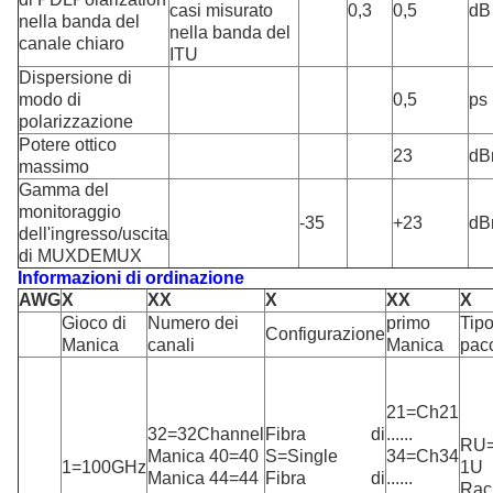
casi misurato
0,3
0,5
dB
nella banda del
nella banda del
canale chiaro
ITU
Dispersione di
modo di
0,5
ps
polarizzazione
Potere ottico
23
dB
massimo
Gamma del
monitoraggio
-35
+23
dB
dell'ingresso/uscita
di MUXDEMUX
Informazioni di ordinazione
AWG
X
XX
X
XX
X
Gioco di
Numero dei
primo
Tipo
Configurazione
Manica
canali
Manica
pac
21=Ch21
32=32Channel
Fibra di
......
RU=
Manica 40=40
S=Single
34=Ch34
1=100GHz
1U
Manica 44=44
Fibra di
......
Rac