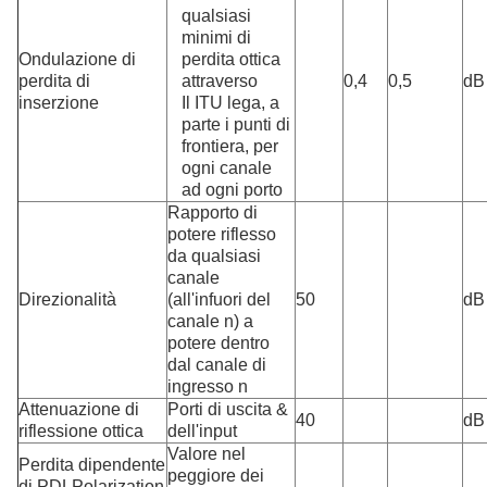
qualsiasi
minimi di
Ondulazione di
perdita ottica
perdita di
attraverso
0,4
0,5
dB
inserzione
Il ITU lega, a
parte i punti di
frontiera, per
ogni canale
ad ogni porto
Rapporto di
potere riflesso
da qualsiasi
canale
Direzionalità
(all'infuori del
50
dB
canale n) a
potere dentro
dal canale di
ingresso n
Attenuazione di
Porti di uscita &
40
dB
riflessione ottica
dell'input
Valore nel
Perdita dipendente
peggiore dei
di PDLPolarization