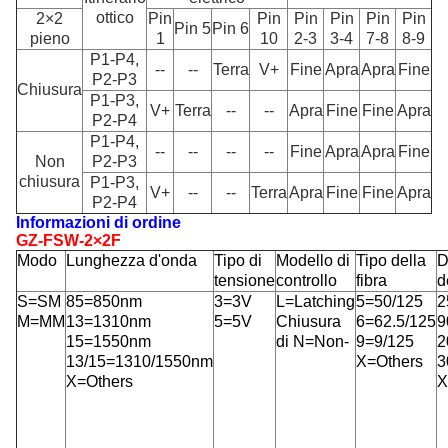
ottico
2×2
Pin
Pin
Pin
Pin
Pin
Pin
Pin 5
Pin 6
pieno
1
10
2-3
3-4
7-8
8-9
P1-P4,
--
--
Terra
V+
Fine
Apra
Apra
Fine
P2-P3
Chiusura
P1-P3,
V+
Terra
--
--
Apra
Fine
Fine
Apra
P2-P4
P1-P4,
--
--
--
--
Fine
Apra
Apra
Fine
Non
P2-P3
chiusura
P1-P3,
V+
--
--
Terra
Apra
Fine
Fine
Apra
P2-P4
Informazioni di ordine
GZ-FSW-2×2F
Modo
Lunghezza d'onda
Tipo di
Modello di
Tipo della
D
tensione
controllo
fibra
d
S=SM
85=850nm
3=3V
L=Latching
5=50/125
2
M=MM
13=1310nm
5=5V
Chiusura
6=62.5/125
9
15=1550nm
di N=Non-
9=9/125
2
13/15=1310/1550nm
X=Others
3
X=Others
X