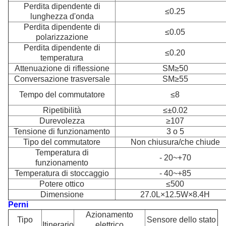
Perdita dipendente di
≤0.25
lunghezza d'onda
Perdita dipendente di
≤0.05
polarizzazione
Perdita dipendente di
≤0.20
temperatura
Attenuazione di riflessione
SM≥50
Conversazione trasversale
SM≥55
Tempo del commutatore
≤8
Ripetibilità
≤±0.02
Durevolezza
≥107
Tensione di funzionamento
3 o 5
Tipo del commutatore
Non chiusura/che chiude
Temperatura di
- 20~+70
funzionamento
Temperatura di stoccaggio
- 40~+85
Potere ottico
≤500
Dimensione
27.0L×12.5W×8.4H
Perni
Azionamento
Tipo
Sensore dello stato
Itinerario
elettrico